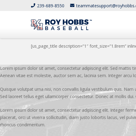
239-689-8550
teammatesupport@royhobbs
[us_page_title description=”1″ font_size=”1.8rem” inlin
Lorem ipsum dolor sit amet, consectetur adipiscing elit. Sed mattis t
Aenean vitae est molestie, auctor sem ac, lacinia sem. Integer arcu lor
Quisque volutpat urna nisi, non convallis ligula vestibulum quis. Nam 
Sed laoreet tellus eget ullamcorper consectetur. Donec at mollis dui. Q
Lorem ipsum dolor sit amet, consectetur adipiscing elit. Integer fermen
placerat, orci ut viverra sollicitudin, diam justo lobortis lacus, vel p
rhoncus condimentum.