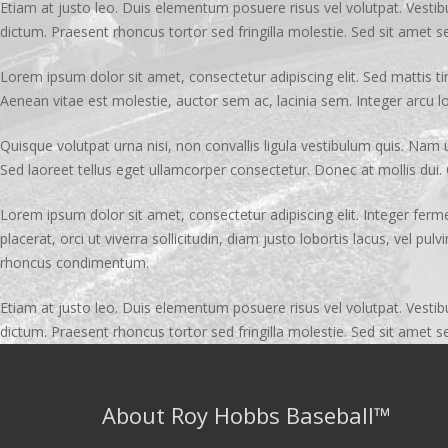
Etiam at justo leo. Duis elementum posuere risus vel volutpat. Vestib
dictum. Praesent rhoncus tortor sed fringilla molestie. Sed sit amet s
Lorem ipsum dolor sit amet, consectetur adipiscing elit. Sed mattis t
Aenean vitae est molestie, auctor sem ac, lacinia sem. Integer arcu lor
Quisque volutpat urna nisi, non convallis ligula vestibulum quis. Nam 
Sed laoreet tellus eget ullamcorper consectetur. Donec at mollis dui. Q
Lorem ipsum dolor sit amet, consectetur adipiscing elit. Integer fermen
placerat, orci ut viverra sollicitudin, diam justo lobortis lacus, vel p
rhoncus condimentum.
Etiam at justo leo. Duis elementum posuere risus vel volutpat. Vestib
dictum. Praesent rhoncus tortor sed fringilla molestie. Sed sit amet s
About Roy Hobbs Baseball™