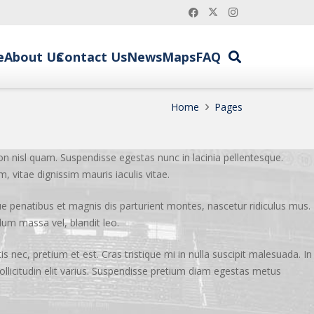
e
About Us
Contact Us
News
Maps
FAQ
Home
Pages
on nisl quam. Suspendisse egestas nunc in lacinia pellentesque.
, vitae dignissim mauris iaculis vitae.
que penatibus et magnis dis parturient montes, nascetur ridiculus mus.
dum massa vel, blandit leo.
s nec, pretium et est. Cras tristique mi in nulla suscipit malesuada. In
 sollicitudin elit varius. Suspendisse pretium diam egestas metus