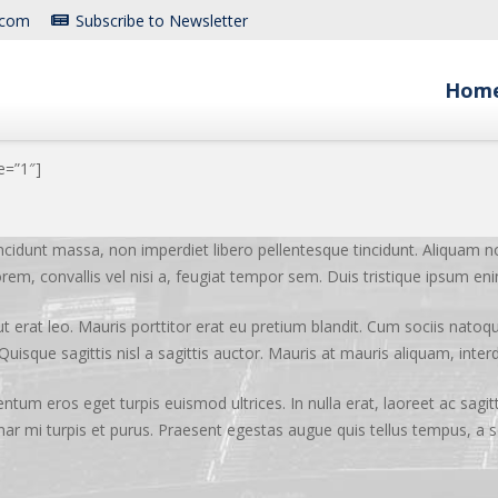
.com
Subscribe to Newsletter
Hom
e=”1″]
incidunt massa, non imperdiet libero pellentesque tincidunt. Aliquam n
em, convallis vel nisi a, feugiat tempor sem. Duis tristique ipsum enim
ut erat leo. Mauris porttitor erat eu pretium blandit. Cum sociis nato
uisque sagittis nisl a sagittis auctor. Mauris at mauris aliquam, inter
tum eros eget turpis euismod ultrices. In nulla erat, laoreet ac sagitti
ulvinar mi turpis et purus. Praesent egestas augue quis tellus tempus, a