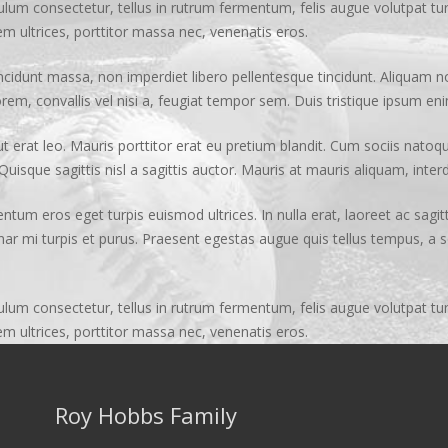
ulum consectetur, tellus in rutrum fermentum, felis augue volutpat tu
em ultrices, porttitor massa nec, venenatis eros.
incidunt massa, non imperdiet libero pellentesque tincidunt. Aliquam n
em, convallis vel nisi a, feugiat tempor sem. Duis tristique ipsum enim
ut erat leo. Mauris porttitor erat eu pretium blandit. Cum sociis nato
uisque sagittis nisl a sagittis auctor. Mauris at mauris aliquam, inter
tum eros eget turpis euismod ultrices. In nulla erat, laoreet ac sagitti
ulvinar mi turpis et purus. Praesent egestas augue quis tellus tempus, a
ulum consectetur, tellus in rutrum fermentum, felis augue volutpat tu
em ultrices, porttitor massa nec, venenatis eros.
Roy Hobbs Family